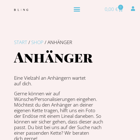
0
0,00
€
START
/
SHOP
/ ANHÄNGER
Anhänger
Eine Vielzahl an Anhängern wartet
auf dich.
Gerne kön­nen wir auf
Wünsche/Personalisierungen einge­hen.
Möcht­est du den Anhänger an dein­er
eige­nen Kette tra­gen, hil­ft uns ein Foto
der Endöse mit einem Lin­eal daneben. So
kön­nen wir sich­er gehen, dass dieser auch
passt. Du bist bei uns auf der Suche nach
ein­er passenden Kette? Wir berat­en
dich gerne!