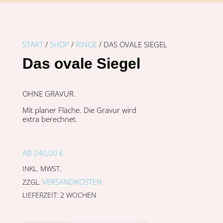
START
/
SHOP
/
RINGE
/ DAS OVALE SIEGEL
Das ovale Siegel
OHNE GRAVUR.
Mit planer Fläche. Die Gravur wird
extra berechnet.
AB
240,00
€
INKL. MWST.
VERSANDKOSTEN
ZZGL.
LIEFERZEIT:
2 WOCHEN