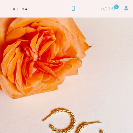
0
0,00
€