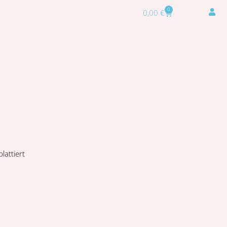
0
0,00
€
lattiert