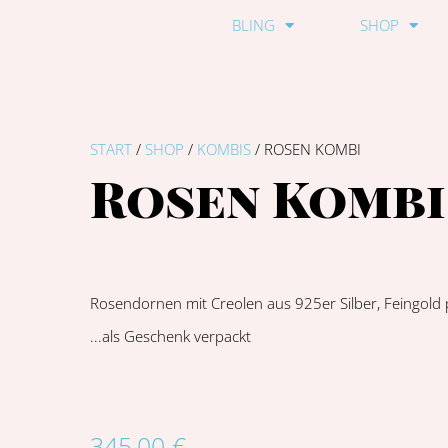
BLING
SHOP
START
/
SHOP
/
KOMBIS
/ ROSEN KOMBI
Rosen Kombi
Rosendornen mit Creolen aus 925er Silber, Feingold p
...als Geschenk verpackt
345,00
€