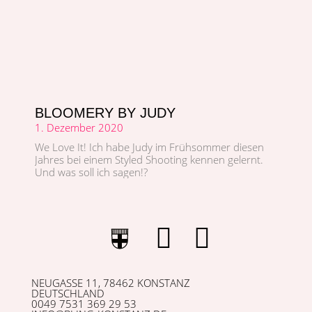
BLOOMERY BY JUDY
1. Dezember 2020
We Love It! Ich habe Judy im Früh­som­mer diesen
Jahres bei einem Styled Shoot­ing ken­nen gel­ernt.
Und was soll ich sagen!?
NEUGASSE 11, 78462 KONSTANZ
DEUTSCHLAND
0049 7531 369 29 53