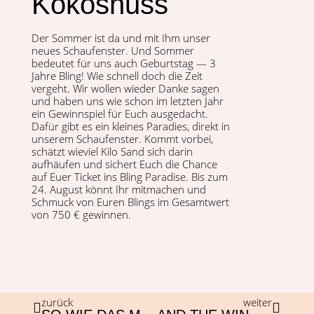
Kokosnuss
Der Som­mer ist da und mit Ihm unser
neues Schaufen­ster. Und Som­mer
bedeutet für uns auch Geburt­stag — 3
Jahre Bling! Wie schnell doch die Zeit
verge­ht. Wir wollen wieder Danke sagen
und haben uns wie schon im let­zten Jahr
ein Gewinn­spiel für Euch aus­gedacht.
Dafür gibt es ein kleines Paradies, direkt in
unserem Schaufen­ster. Kommt vor­bei,
schätzt wieviel Kilo Sand sich darin
aufhäufen und sichert Euch die Chance
auf Euer Tick­et ins Bling Par­adise. Bis zum
24. August kön­nt Ihr mit­machen und
Schmuck von Euren Blings im Gesamtwert
von 750 € gewinnen.
zurück
weiter