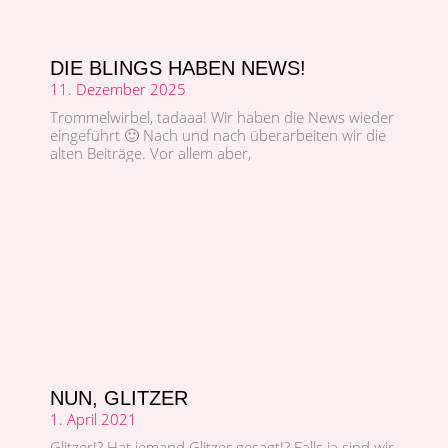
DIE BLINGS HABEN NEWS!
11. Dezember 2025
Trom­mel­wirbel, tadaaa! Wir haben die News wieder
einge­führt 🙂 Nach und nach über­ar­beit­en wir die
alten Beiträge. Vor allem aber,
NUN, GLITZER
1. April 2021
Glitzer!? Hat jemand Glitzer gesagt!? Falls ja sind wir