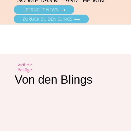
SO WIE DAS MEER UND LENAS WUNDERSCHÖNE BLAUE AUGEN…
AND THE WINNER IS…
ÜBERSICHT NEWS ⟶
ZURÜCK ZU DEN BLINGS ⟶
weitere
Beitäge
Von den Blings