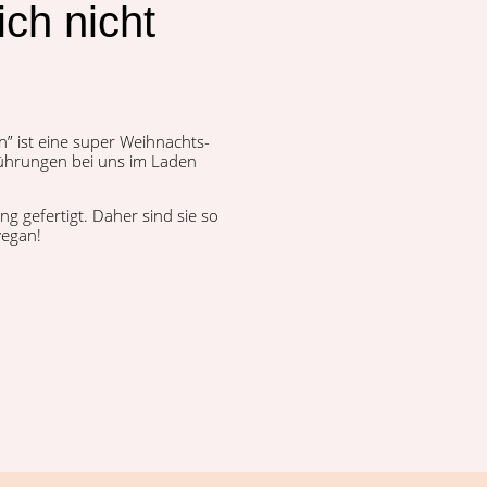
ich nicht
n” ist eine super Wei­h­nachts­
­führun­gen bei uns im Laden
ung gefer­tigt. Daher sind sie so
vegan!