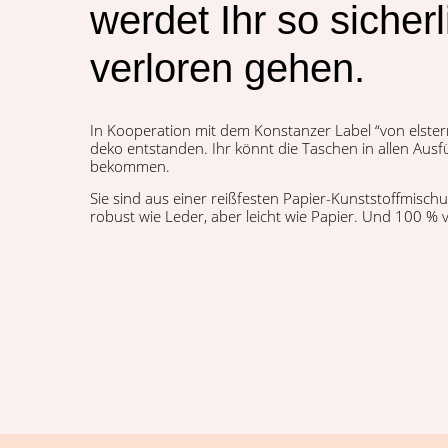
werdet Ihr so sicherl
verloren gehen.
In Koop­er­a­tion mit dem Kon­stanz­er Label “von elster
deko ent­standen. Ihr kön­nt die Taschen in allen Aus
bekommen.
Sie sind aus ein­er reißfesten Papi­er-Kun­st­stoffmis­ch
robust wie Led­er, aber leicht wie Papi­er. Und 100 % 