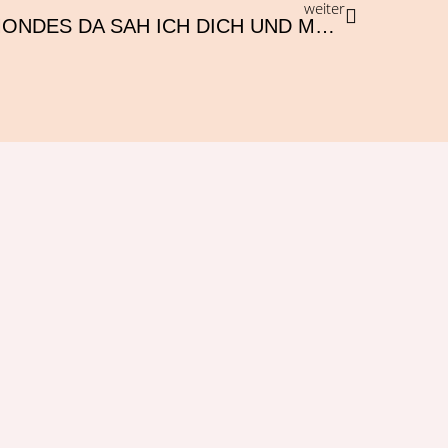
weiter
IM SEITENLICHT DES MONDES DA SAH ICH DICH UND MEIN HERZ STAND BLING