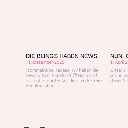
DIE BLINGS HABEN NEWS!
NUN, 
11. Dezember 2025
1. April 
Trom­mel­wirbel, tadaaa! Wir haben die
Glitzer!?
News wieder einge­führt 🙂 Nach und
ja sind wi
nach über­ar­beit­en wir die alten Beiträge.
dieser St
Vor allem aber,