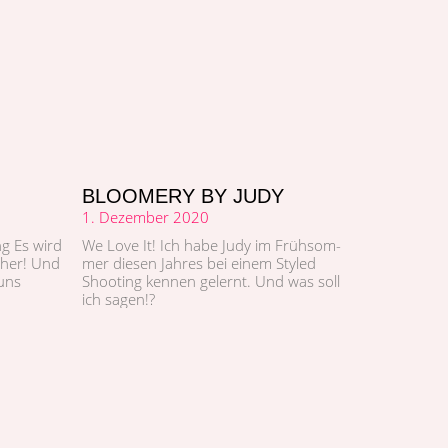
BLOOMERY BY JUDY
1. Dezember 2020
ng Es wird
We Love It! Ich habe Judy im Früh­som­
h­er! Und
mer diesen Jahres bei einem Styled
 uns
Shoot­ing ken­nen gel­ernt. Und was soll
ich sagen!?