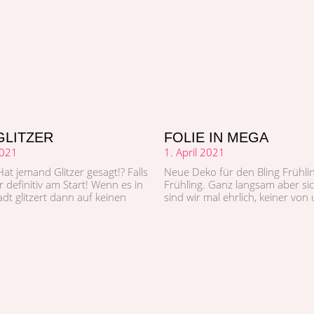
GLITZER
FOLIE IN MEGA
2021
1. April 2021
 Hat jemand Glitzer gesagt!? Falls
Neue Deko für den Bling Früh­li
r defin­i­tiv am Start! Wenn es in
Früh­ling. Ganz langsam aber sic
adt glitzert dann auf keinen
sind wir mal ehrlich, kein­er von