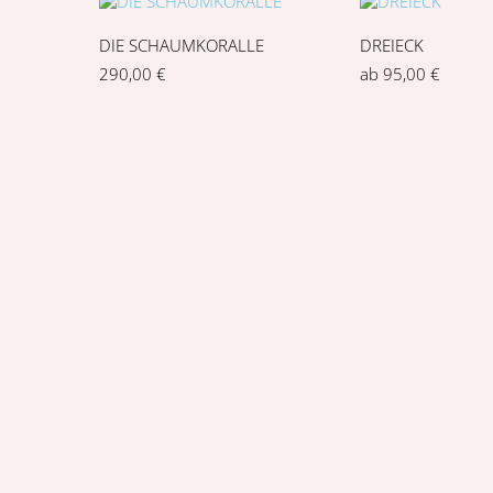
DIE SCHAUMKORALLE
DREIECK
290,00
€
ab
95,00
€
KREIS
KUGELKETTE
ab
95,00
€
ab
90,00
€
PYRAMIDE
QUADRAT
ab
120,00
€
ab
95,00
€