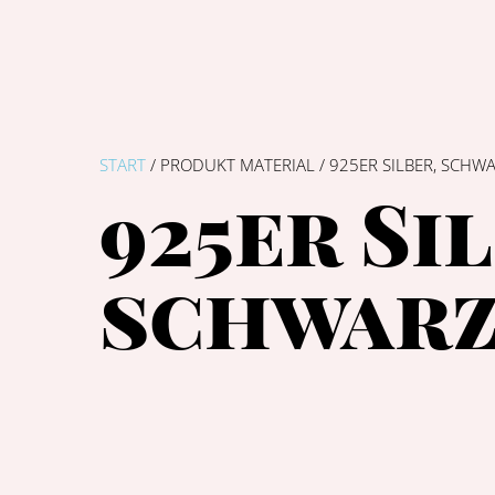
START
/ PRODUKT MATERIAL / 925ER SILBER, SCHW
925er Si
schwar