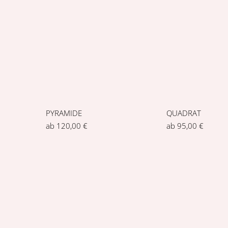
DEUTSCHLAND
IM SOMM
0049 7531 369 29 53
MITTWOC
INFO@BLING-KONSTANZ.DE
10:00 BI
© BLING 2012 - 2026