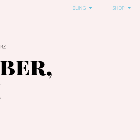
BLING
SHOP
ARZ
lber,
z