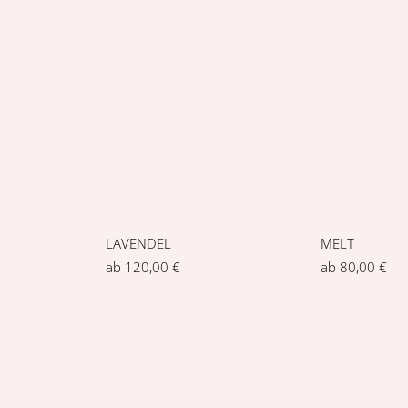
RIFFELKETTE
ab
70,00
€
I
SZEITEN