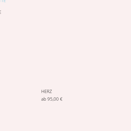
E
HERZ
ab
95,00
€
PANZERKETTE
ab
80,00
€