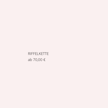
ER
H BIS SAMSTAG
DATENSCHUTZE
S 18:00 UHR