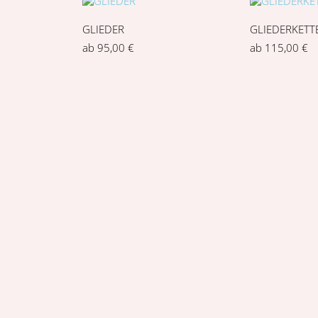
GLIEDER
GLIEDERKETT
ab
95,00
€
ab
115,00
€
LAVENDEL
MELT
ab
120,00
€
ab
80,00
€